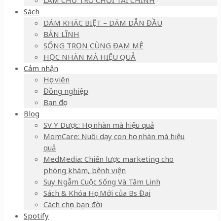
LÀM CHỦ TRÒ CHƠI TÀI CHÍNH
Sách
DÁM KHÁC BIỆT – DÁM DẪN ĐẦU
BẢN LĨNH
SỐNG TRỌN CÙNG ĐAM MÊ
HỌC NHÀN MÀ HIỆU QUẢ
Cảm nhận
Học viên
Đồng nghiệp
Bạn đọc
Blog
SV Y Dược: Học nhàn mà hiệu quả
MomCare: Nuôi dạy con học nhàn mà hiệu
quả
MedMedia: Chiến lược marketing cho
phòng khám, bệnh viện
Suy Ngẫm Cuộc Sống Và Tâm Linh
Sách & Khóa Học Mới của Bs Đại
Cách chọn bạn đời
Spotify