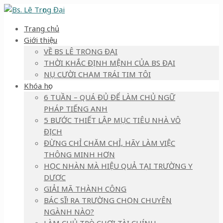
Trang chủ
Giới thiệu
VỀ BS LÊ TRỌNG ĐẠI
THỜI KHẮC ĐỊNH MỆNH CỦA BS ĐẠI
NỤ CƯỜI CHẠM TRÁI TIM TÔI
Khóa học
6 TUẦN – QUÁ ĐỦ ĐỂ LÀM CHỦ NGỮ
PHÁP TIẾNG ANH
5 BƯỚC THIẾT LẬP MỤC TIÊU NHÀ VÔ
ĐỊCH
ĐỪNG CHỈ CHĂM CHỈ, HÃY LÀM VIỆC
THÔNG MINH HƠN
HỌC NHÀN MÀ HIỆU QUẢ TẠI TRƯỜNG Y
DƯỢC
GIẢI MÃ THÀNH CÔNG
BÁC SĨ! RA TRƯỜNG CHỌN CHUYÊN
NGÀNH NÀO?