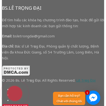
BS.LÊ TRỌNG ĐẠI
Để tìm hiểu các khóa học, chương trình đào tạo, hoặc để gửi lời
mời hợp tác kinh doanh các bạn gửi thông tin:
Email:
bsletrongdai@gmail.com
Địa chỉ:
Bác sĩ Lê Trọng Đại, Phòng quản lý chất lượng, Bệnh
viện đa khoa Đức Giang, số 54 Trường Lâm, Long Biên, Hà
Nội.
© 2026 Bs. Lê Trọng Đại. All Rights Reserved.
Lê Trọng Đại
1
Bạn cần hỗ trợ?
Chát với chúng tôi