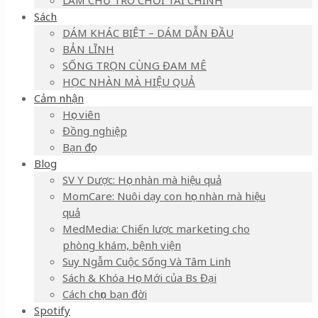
LÀM CHỦ TRÒ CHƠI TÀI CHÍNH
Sách
DÁM KHÁC BIỆT – DÁM DẪN ĐẦU
BẢN LĨNH
SỐNG TRỌN CÙNG ĐAM MÊ
HỌC NHÀN MÀ HIỆU QUẢ
Cảm nhận
Học viên
Đồng nghiệp
Bạn đọc
Blog
SV Y Dược: Học nhàn mà hiệu quả
MomCare: Nuôi dạy con học nhàn mà hiệu
quả
MedMedia: Chiến lược marketing cho
phòng khám, bệnh viện
Suy Ngẫm Cuộc Sống Và Tâm Linh
Sách & Khóa Học Mới của Bs Đại
Cách chọn bạn đời
Spotify