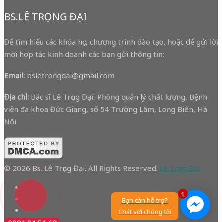
BS.LÊ TRỌNG ĐẠI
Để tìm hiểu các khóa học, chương trình đào tạo, hoặc để gửi lời
mời hợp tác kinh doanh các bạn gửi thông tin:
Email:
bsletrongdai@gmail.com
Địa chỉ:
Bác sĩ Lê Trọng Đại, Phòng quản lý chất lượng, Bệnh
viện đa khoa Đức Giang, số 54 Trường Lâm, Long Biên, Hà
Nội.
© 2026 Bs. Lê Trọng Đại. All Rights Reserved.
Lê Trọng Đại
1
Bạn cần hỗ trợ?
Chát với chúng tôi