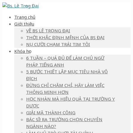
Trang chủ
Giới thiệu
VỀ BS LÊ TRỌNG ĐẠI
THỜI KHẮC ĐỊNH MỆNH CỦA BS ĐẠI
NỤ CƯỜI CHẠM TRÁI TIM TÔI
Khóa học
6 TUẦN – QUÁ ĐỦ ĐỂ LÀM CHỦ NGỮ
PHÁP TIẾNG ANH
5 BƯỚC THIẾT LẬP MỤC TIÊU NHÀ VÔ
ĐỊCH
ĐỪNG CHỈ CHĂM CHỈ, HÃY LÀM VIỆC
THÔNG MINH HƠN
HỌC NHÀN MÀ HIỆU QUẢ TẠI TRƯỜNG Y
DƯỢC
GIẢI MÃ THÀNH CÔNG
BÁC SĨ! RA TRƯỜNG CHỌN CHUYÊN
NGÀNH NÀO?