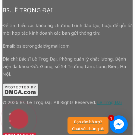
BS.LÊ TRỌNG ĐẠI
Để tìm hiểu các khóa học, chương trình đào tạo, hoặc để gửi lời
mời hợp tác kinh doanh các bạn gửi thông tin:
Email:
bsletrongdai@gmail.com
Địa chỉ:
Bác sĩ Lê Trọng Đại, Phòng quản lý chất lượng, Bệnh
viện đa khoa Đức Giang, số 54 Trường Lâm, Long Biên, Hà
Nội.
© 2026 Bs. Lê Trọng Đại. All Rights Reserved.
Lê Trọng Đại
1
Bạn cần hỗ trợ?
Chát với chúng tôi