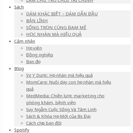
LÀM CHỦ TRÒ CHƠI TÀI CHÍNH
Sách
DÁM KHÁC BIỆT – DÁM DẪN ĐẦU
BẢN LĨNH
SỐNG TRỌN CÙNG ĐAM MÊ
HỌC NHÀN MÀ HIỆU QUẢ
Cảm nhận
Học viên
Đồng nghiệp
Bạn đọc
Blog
SV Y Dược: Học nhàn mà hiệu quả
MomCare: Nuôi dạy con học nhàn mà hiệu
quả
MedMedia: Chiến lược marketing cho
phòng khám, bệnh viện
Suy Ngẫm Cuộc Sống Và Tâm Linh
Sách & Khóa Học Mới của Bs Đại
Cách chọn bạn đời
Spotify