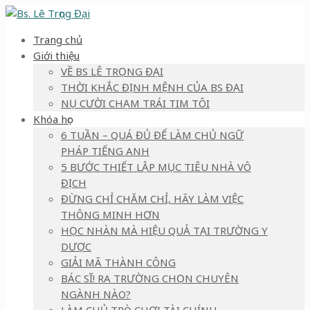
Trang chủ
Giới thiệu
VỀ BS LÊ TRỌNG ĐẠI
THỜI KHẮC ĐỊNH MỆNH CỦA BS ĐẠI
NỤ CƯỜI CHẠM TRÁI TIM TÔI
Khóa học
6 TUẦN – QUÁ ĐỦ ĐỂ LÀM CHỦ NGỮ
PHÁP TIẾNG ANH
5 BƯỚC THIẾT LẬP MỤC TIÊU NHÀ VÔ
ĐỊCH
ĐỪNG CHỈ CHĂM CHỈ, HÃY LÀM VIỆC
THÔNG MINH HƠN
HỌC NHÀN MÀ HIỆU QUẢ TẠI TRƯỜNG Y
DƯỢC
GIẢI MÃ THÀNH CÔNG
BÁC SĨ! RA TRƯỜNG CHỌN CHUYÊN
NGÀNH NÀO?